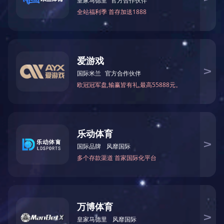


1098801544@qq.com