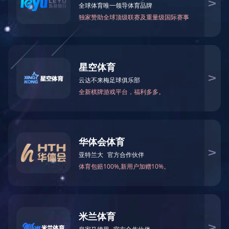
新闻动态
NEWS
行业新闻
米兰体育app官网入口
米兰体育app官网入口-米兰（中
国）

028-84824285
星光西路115号1幢1层