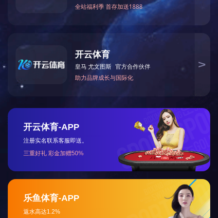
数控机床CK6140-B