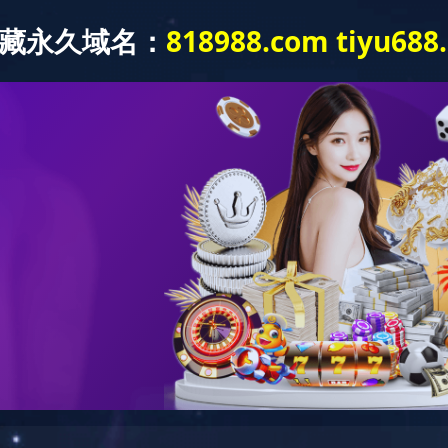
关于我们
业务范围
产品展示
案例展
业务范围
产品展示
案例展示
公司简介
机械加工
米兰体育app官网入
案例展
公司环境
钣金&焊接件加工
轴
厂房展
公司荣誉
模具
米兰体育app官网入
螺柱、螺帽
生产实力
缸体
法兰
管卡
滤网
油箱
支架
口-米兰（中国）
口
机械加工
米兰体育app官网入
案例展示
钣金&焊接件加工
轴
厂房展示
模具
网入
螺柱、螺帽
缸体
法兰
管卡
滤网
油箱
支架
口-米兰（中国）